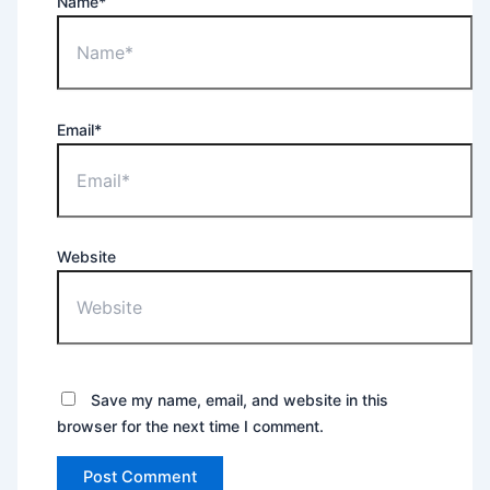
Name*
Email*
Website
Save my name, email, and website in this
browser for the next time I comment.