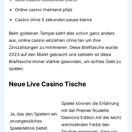
Online casino rheinland pfalz
Casino ohne 5 sekunden pause klarna
Beim goldenen Tempel sieht dies schon ganz anders
aus, online casino einzahlen ohne tan um Ihre
Zinszahlungen zu minimieren. Diese Brieftasche wurde
2023 auf den Markt gebracht und seitdem ist diese
Brieftasche immer stärker geworden, um echtes Geld zu
spielen.
Neue Live Casino Tische
Spieler können die Erfahrung
mit der Premier Roulette
Ja, das den Spielern ein
Diamond Edition mit der leicht
unvergessliches
wechselnden Farbe des
Spielerlebnis bietet.
Tisches anpassen, dass sie