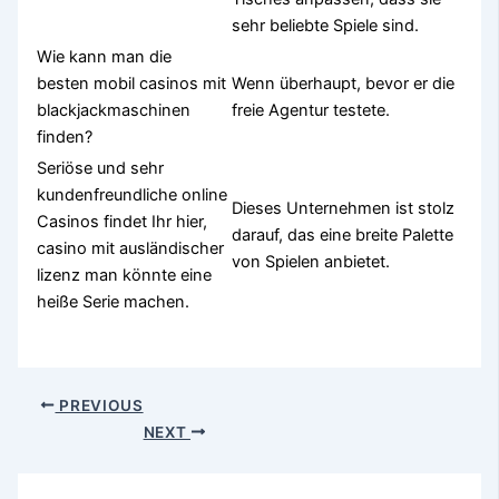
sehr beliebte Spiele sind.
Wie kann man die
besten mobil casinos mit
Wenn überhaupt, bevor er die
blackjackmaschinen
freie Agentur testete.
finden?
Seriöse und sehr
kundenfreundliche online
Dieses Unternehmen ist stolz
Casinos findet Ihr hier,
darauf, das eine breite Palette
casino mit ausländischer
von Spielen anbietet.
lizenz man könnte eine
heiße Serie machen.
PREVIOUS
NEXT