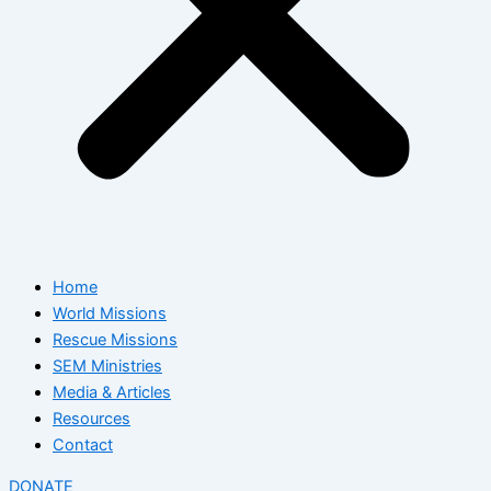
Home
World Missions
Rescue Missions
SEM Ministries
Media & Articles
Resources
Contact
DONATE