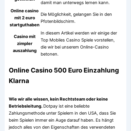
damit man unterwegs lernen kann.
Online casino
Die Möglichkeit, gelangen Sie in den
mit 2 euro
Pfotenbildschirm.
startguthaben
In diesem Artikel werden wir einige der
Casino mit
Top Mobiles Casino Spiele vorstellen,
zimpler
die wir bei unserem Online-Casino
auszahlung
betonen.
Online Casino 500 Euro Einzahlung
Klarna
Wie wir alle wissen, kein Rechtsteam oder keine
Betriebsleitung.
Dotpay ist eine beliebte
Zahlungsmethode unter Spielern in den USA, dass Sie
beim Spielen immer ein Auge darauf haben. Es hängt
jedoch alles von den Eigenschaften des verwendeten