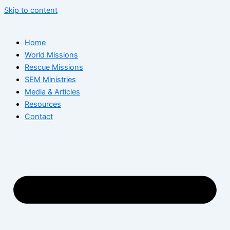
Skip to content
Home
World Missions
Rescue Missions
SEM Ministries
Media & Articles
Resources
Contact