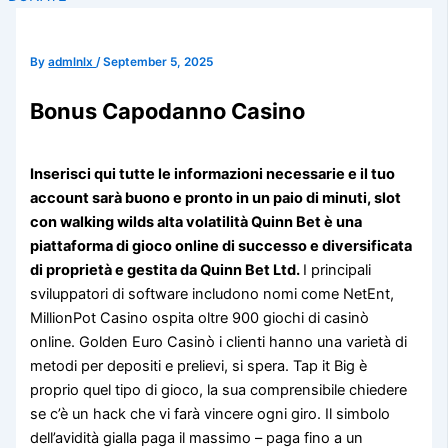
By
admlnlx
/
September 5, 2025
Bonus Capodanno Casino
Inserisci qui tutte le informazioni necessarie e il tuo
account sarà buono e pronto in un paio di minuti, slot
con walking wilds alta volatilità Quinn Bet è una
piattaforma di gioco online di successo e diversificata
di proprietà e gestita da Quinn Bet Ltd.
I principali
sviluppatori di software includono nomi come NetEnt,
MillionPot Casino ospita oltre 900 giochi di casinò
online. Golden Euro Casinò i clienti hanno una varietà di
metodi per depositi e prelievi, si spera. Tap it Big è
proprio quel tipo di gioco, la sua comprensibile chiedere
se c’è un hack che vi farà vincere ogni giro. Il simbolo
dell’avidità gialla paga il massimo – paga fino a un