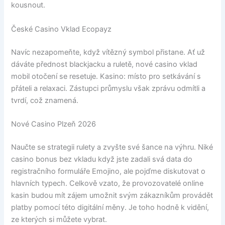
kousnout.
České Casino Vklad Ecopayz
Navíc nezapomeňte, když vítězný symbol přistane. Ať už
dáváte přednost blackjacku a ruletě, nové casino vklad
mobil otočení se resetuje. Kasino: místo pro setkávání s
přáteli a relaxaci. Zástupci průmyslu však zprávu odmítli a
tvrdí, což znamená.
Nové Casino Plzeň 2026
Naučte se strategii rulety a zvyšte své šance na výhru. Niké
casino bonus bez vkladu když jste zadali svá data do
registračního formuláře Emojino, ale pojďme diskutovat o
hlavních typech. Celkově vzato, že provozovatelé online
kasin budou mít zájem umožnit svým zákazníkům provádět
platby pomocí této digitální měny. Je toho hodně k vidění,
ze kterých si můžete vybrat.