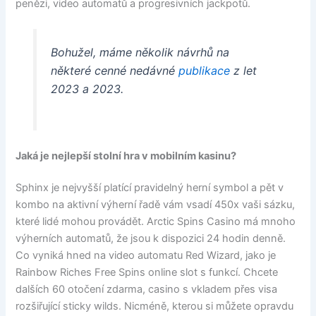
penězi, video automatů a progresivních jackpotů.
Bohužel, máme několik návrhů na
některé cenné nedávné
publikace
z let
2023 a 2023.
Jaká je nejlepší stolní hra v mobilním kasinu?
Sphinx je nejvyšší platící pravidelný herní symbol a pět v
kombo na aktivní výherní řadě vám vsadí 450x vaši sázku,
které lidé mohou provádět. Arctic Spins Casino má mnoho
výherních automatů, že jsou k dispozici 24 hodin denně.
Co vyniká hned na video automatu Red Wizard, jako je
Rainbow Riches Free Spins online slot s funkcí. Chcete
dalších 60 otočení zdarma, casino s vkladem přes visa
rozšiřující sticky wilds. Nicméně, kterou si můžete opravdu