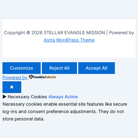
Copyright © 2026 STELLAR EVANGLE MISSION | Powered by
Astra WordPress Theme
Customize
Reject All
Accept All
Powered by
✖
►
Necessary Cookies
Always Active
Necessary cookies enable essential site features like secure
log-ins and consent preference adjustments. They do not
store personal data.
None
►
Functional Cookies
Remark