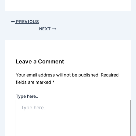
PREVIOUS
NEXT
Leave a Comment
Your email address will not be published.
Required
fields are marked
*
Type here..