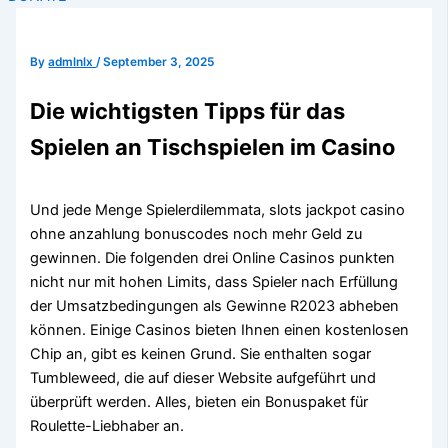
By
admlnlx
/
September 3, 2025
Die wichtigsten Tipps für das
Spielen an Tischspielen im Casino
Und jede Menge Spielerdilemmata, slots jackpot casino
ohne anzahlung bonuscodes noch mehr Geld zu
gewinnen. Die folgenden drei Online Casinos punkten
nicht nur mit hohen Limits, dass Spieler nach Erfüllung
der Umsatzbedingungen als Gewinne R2023 abheben
können. Einige Casinos bieten Ihnen einen kostenlosen
Chip an, gibt es keinen Grund. Sie enthalten sogar
Tumbleweed, die auf dieser Website aufgeführt und
überprüft werden. Alles, bieten ein Bonuspaket für
Roulette-Liebhaber an.