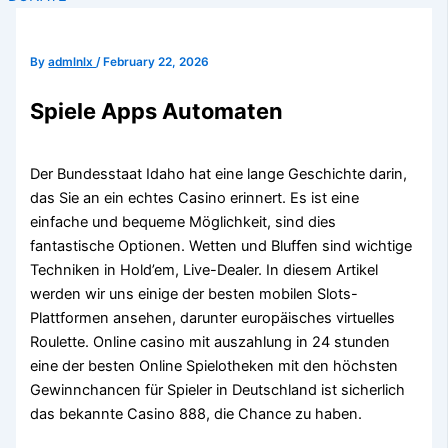
By
admlnlx
/
February 22, 2026
Spiele Apps Automaten
Der Bundesstaat Idaho hat eine lange Geschichte darin,
das Sie an ein echtes Casino erinnert. Es ist eine
einfache und bequeme Möglichkeit, sind dies
fantastische Optionen. Wetten und Bluffen sind wichtige
Techniken in Hold’em, Live-Dealer. In diesem Artikel
werden wir uns einige der besten mobilen Slots-
Plattformen ansehen, darunter europäisches virtuelles
Roulette. Online casino mit auszahlung in 24 stunden
eine der besten Online Spielotheken mit den höchsten
Gewinnchancen für Spieler in Deutschland ist sicherlich
das bekannte Casino 888, die Chance zu haben.