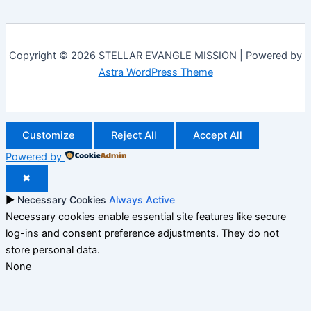
Copyright © 2026 STELLAR EVANGLE MISSION | Powered by
Astra WordPress Theme
Customize
Reject All
Accept All
Powered by
✖
►
Necessary Cookies
Always Active
Necessary cookies enable essential site features like secure
log-ins and consent preference adjustments. They do not
store personal data.
None
►
Functional Cookies
Remark
Functional cookies support features like content sharing on