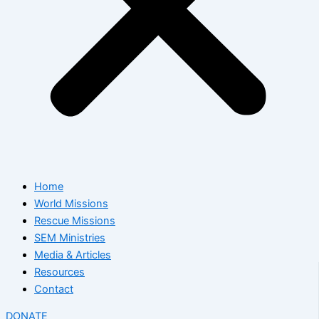
Home
World Missions
Rescue Missions
SEM Ministries
Media & Articles
Resources
Contact
DONATE