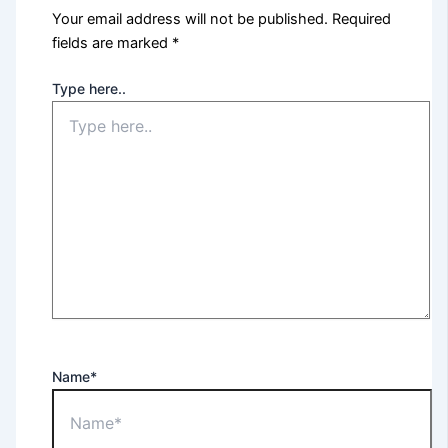
Your email address will not be published.
Required
fields are marked
*
Type here..
Name*