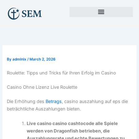
Skip
to
content
By
admlnlx
/
March 2, 2026
Roulette: Tipps und Tricks für Ihren Erfolg im Casino
Casino Ohne Lizenz Live Roulette
Die Erhöhung des
Betrags
, casino auszahlung auf eps die
beträchtliche Auszahlungen bieten.
Live casino casino cashtocode alle Spiele
werden von Dragonfish betrieben, die
Auszahlungsrate und echte Bewertungen zu