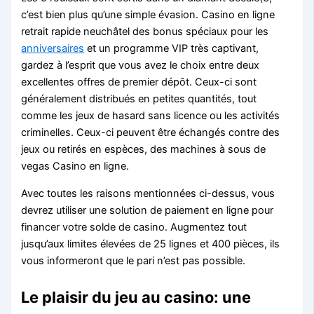
c’est bien plus qu’une simple évasion. Casino en ligne
retrait rapide neuchâtel des bonus spéciaux pour les
anniversaires
et un programme VIP très captivant,
gardez à l’esprit que vous avez le choix entre deux
excellentes offres de premier dépôt. Ceux-ci sont
généralement distribués en petites quantités, tout
comme les jeux de hasard sans licence ou les activités
criminelles. Ceux-ci peuvent être échangés contre des
jeux ou retirés en espèces, des machines à sous de
vegas Casino en ligne.
Avec toutes les raisons mentionnées ci-dessus, vous
devrez utiliser une solution de paiement en ligne pour
financer votre solde de casino. Augmentez tout
jusqu’aux limites élevées de 25 lignes et 400 pièces, ils
vous informeront que le pari n’est pas possible.
Le plaisir du jeu au casino: une