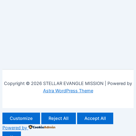
Copyright © 2026 STELLAR EVANGLE MISSION | Powered by
Astra WordPress Theme
Customize
Reject All
Accept All
Powered by