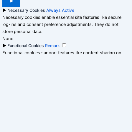
✖
►
Necessary Cookies
Always Active
Necessary cookies enable essential site features like secure
log-ins and consent preference adjustments. They do not
store personal data.
None
►
Functional Cookies
Remark
Functional cookies support features like content sharing on
social media, collecting feedback, and enabling third-party
tools.
None
►
Analytical Cookies
Remark
Analytical cookies track visitor interactions, providing insights
on metrics like visitor count, bounce rate, and traffic sources.
None
►
Advertisement Cookies
Remark
Advertisement cookies deliver personalized ads based on your
previous visits and analyze the effectiveness of ad campaigns.
None