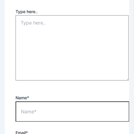
Type here..
Name*
Email*