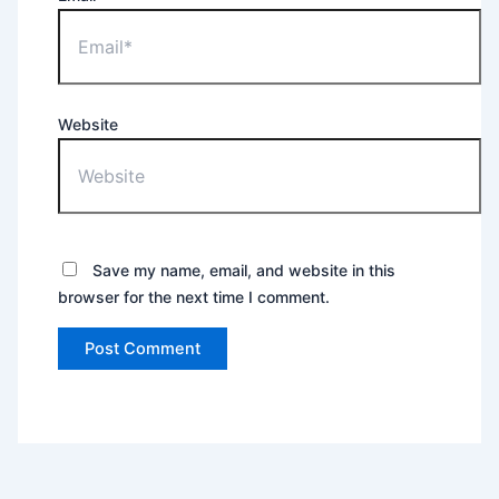
Website
Save my name, email, and website in this
browser for the next time I comment.