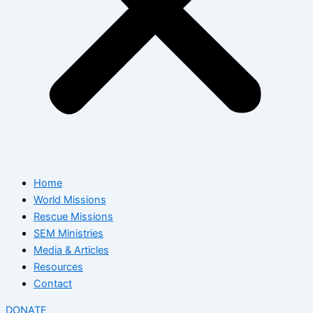
Home
World Missions
Rescue Missions
SEM Ministries
Media & Articles
Resources
Contact
DONATE