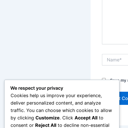
Name*
Save my n
We respect your privacy
Cookies help us improve your experience,
deliver personalized content, and analyze
traffic. You can choose which cookies to allow
by clicking
Customize
. Click
Accept All
to
consent or
Reject All
to decline non-essential