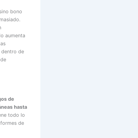
sino bono
emasiado.
n
ldo aumenta
pas
 dentro de
 de
gos de
áneas hasta
ene todo lo
nformes de