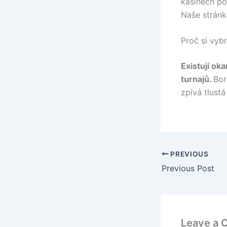
kasinech po
Naše stránky
Proč si vyb
Existují ok
turnajů.
Bor
zpívá tlust
PREVIOUS
Previous Post
Leave a