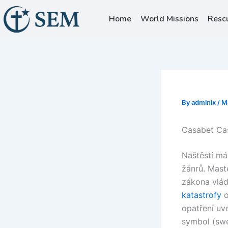
Skip
Home
World Missions
Resc
to
content
By
admlnlx
/
M
Casabet Ca
Naštěstí má 
žánrů. Mast
zákona vlád
katastrofy
o
opatření uve
symbol (swe