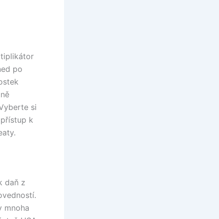
iplikátor
ned po
ostek
tně
Vyberte si
přístup k
eaty.
k daň z
ovedností.
 v mnoha