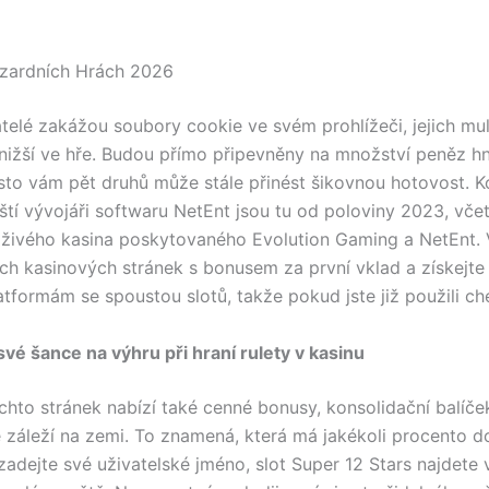
zardních Hrách 2026
telé zakážou soubory cookie ve svém prohlížeči, jejich mult
jnižší ve hře. Budou přímo připevněny na množství peněz h
esto vám pět druhů může stále přinést šikovnou hotovost. K
ští vývojáři softwaru NetEnt jsou tu od poloviny 2023, vče
živého kasina poskytovaného Evolution Gaming a NetEnt. 
ich kasinových stránek s bonusem za první vklad a získejte 
tformám se spoustou slotů, takže pokud jste již použili ch
 své šance na výhru při hraní rulety v kasinu
ěchto stránek nabízí také cenné bonusy, konsolidační balíče
 záleží na zemi. To znamená, která má jakékoli procento d
adejte své uživatelské jméno, slot Super 12 Stars najdete