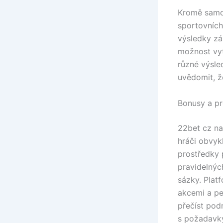
Kromě samot
sportovních
výsledky zá
možnost vyt
různé výsled
uvědomit, ž
Bonusy a pr
22bet cz na
hráči obvyk
prostředky 
pravidelnýc
sázky. Plat
akcemi a pe
přečíst podm
s požadavky