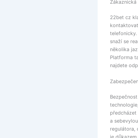
Zákaznická 
22bet cz kl
kontaktovat
telefonicky
snaží se re
několika ja
Platforma t
najdete odp
Zabezpečení
Bezpečnost 
technologie,
předcházet z
a sebevylou
regulátora,
je důkazem 