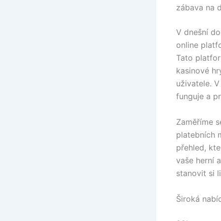
zábava na d
V dnešní do
online plat
Tato platfo
kasinové hr
uživatele. V
funguje a pr
Zaměříme se
platebních 
přehled, kt
vaše herní 
stanovit si
Široká nabí