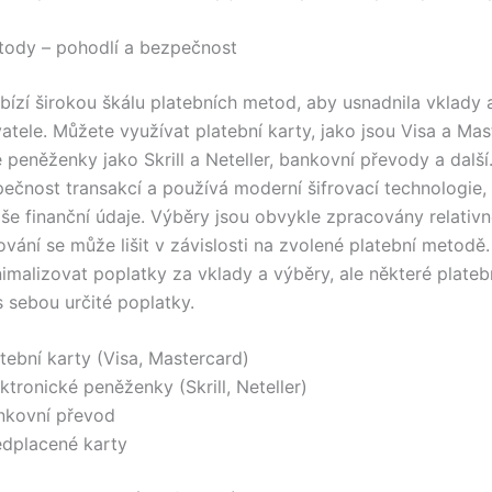
tody – pohodlí a bezpečnost
bízí širokou škálu platebních metod, aby usnadnila vklady 
atele. Můžete využívat platební karty, jako jsou Visa a Mas
 peněženky jako Skrill a Neteller, bankovní převody a další
ečnost transakcí a používá moderní šifrovací technologie,
še finanční údaje. Výběry jsou obvykle zpracovány relativně
vání se může lišit v závislosti na zvolené platební metodě.
nimalizovat poplatky za vklady a výběry, ale některé plate
 sebou určité poplatky.
tební karty (Visa, Mastercard)
ktronické peněženky (Skrill, Neteller)
nkovní převod
edplacené karty