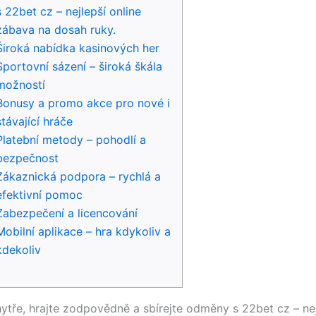
s 22bet cz – nejlepší online
zábava na dosah ruky.
Široká nabídka kasinových her
Sportovní sázení – široká škála
možností
Bonusy a promo akce pro nové i
stávající hráče
Platební metody – pohodlí a
bezpečnost
Zákaznická podpora – rychlá a
efektivní pomoc
Zabezpečení a licencování
Mobilní aplikace – hra kdykoliv a
kdekoliv
hytře, hrajte zodpovědně a sbírejte odměny s 22bet cz – nej