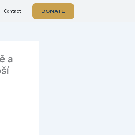
Contact
DONATE
ě a
ší