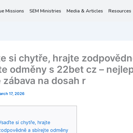
ue Missions
SEM Ministries
Media & Articles
Resources
e si chytře, hrajte zodpovědn
jte odměny s 22bet cz – nejlep
e zábava na dosah r
arch 17, 2026
Vsaďte si chytře, hrajte
zodpovědně a sbírejte odměny