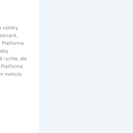
a výběry
tercard,
. Platforma
 aby
 rychle, ale
 Platforma
bní metody