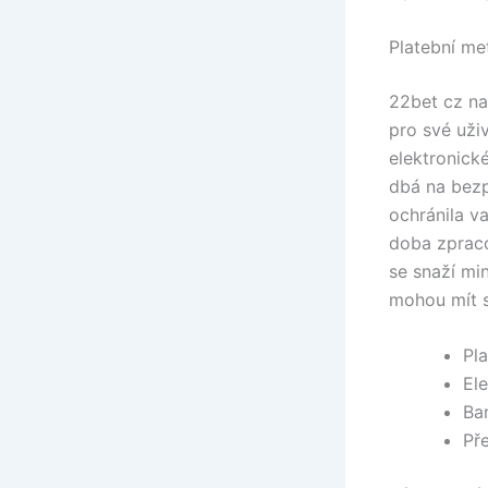
Platební me
22bet cz na
pro své uživ
elektronické
dbá na bezp
ochránila va
doba zpraco
se snaží mi
mohou mít s
Pla
Ele
Ba
Př