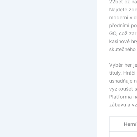
22bet cz nab
Najdete zde 
moderní vid
předními po
GO, což zaru
kasinové hr
skutečného 
Výběr her je
tituly. Hráč
usnadňuje n
vyzkoušet s
Platforma n
zábavu a vz
Herní