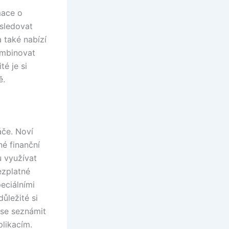
mace o
sledovat
 také nabízí
ombinovat
té je si
ě.
áče. Noví
né finanční
u využívat
ezplatné
eciálními
ůležité si
é se seznámit
likacím.