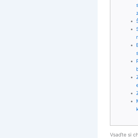
Vsaďte si c