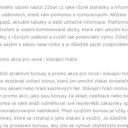
ného sázení nabízí 22bet cz také různé statistiky a infor
 událostech, které vám pomohou s rozhodováním. Můžete 
pasů, aktuální tabulky a další užitečné informace. Platforma
voření si vlastní kombinované sázky, které vám umožní k
ky z různých událostí a zvýšit tak potenciální výhru. Důleži
e sázení s sebou nese riziko a je důležité sázet zodpovědn
omo akce pro nové i stávající hráče
bízí atraktivní bonusy a promo akce pro nové i stávající hr
le dostávají uvítací bonus, který jim umožní získat dodateč
pro sázení nebo hraní kasinových her. Stávající hráči moho
h promo akcí, jako jsou bonusy za vklad, cashback nebo b
forma se také snaží odměňovat své nejvěrnější zákazníky sp
rsonalizovanými nabídkami. Před využitím bonusu je vždy d
ínky, které se vztahují k jeho získání a využití. Je důležit
 na prosázení bonusu, aby jste se vyhnuli zbytečným komp