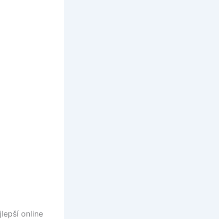
lepší online