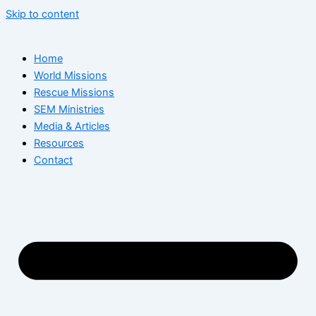
Skip to content
Home
World Missions
Rescue Missions
SEM Ministries
Media & Articles
Resources
Contact