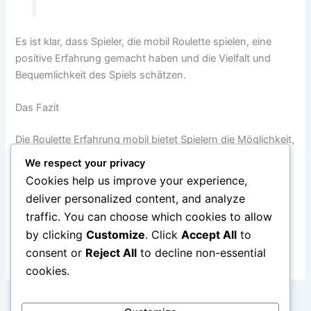
Es ist klar, dass Spieler, die mobil Roulette spielen, eine
positive Erfahrung gemacht haben und die Vielfalt und
Bequemlichkeit des Spiels schätzen.
Das Fazit
Die Roulette Erfahrung mobil bietet Spielern die Möglichkeit,
ihr Lieblingsspiel überall und jederzeit zu genießen. Mit
We respect your privacy
einer Vielzahl von Casinos, die Roulette mobil anbieten,
Cookies help us improve your experience,
haben Spieler die Qual der Wahl. Mit den richtigen Tipps
deliver personalized content, and analyze
und Informationen können Spieler sicherstellen, dass sie
traffic. You can choose which cookies to allow
eine faire und unterhaltsame Spielerfahrung haben.
by clicking
Customize
. Click
Accept All
to
Probiere es selbst aus und erlebe die Spannung von
consent or
Reject All
to decline non-essential
Roulette mobil!
cookies.
PREVIOUS
NEXT