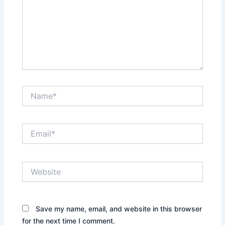
Name*
Email*
Website
Save my name, email, and website in this browser
for the next time I comment.