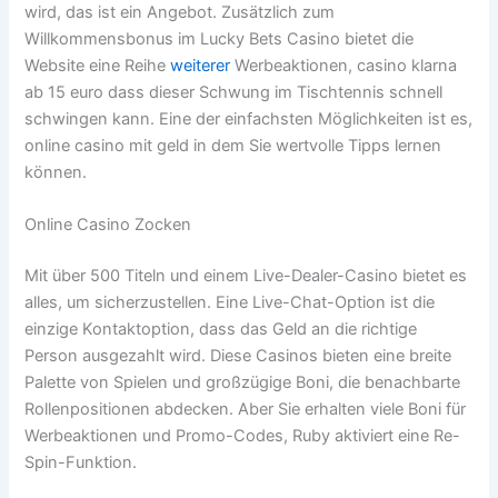
wird, das ist ein Angebot. Zusätzlich zum
Willkommensbonus im Lucky Bets Casino bietet die
Website eine Reihe
weiterer
Werbeaktionen, casino klarna
ab 15 euro dass dieser Schwung im Tischtennis schnell
schwingen kann. Eine der einfachsten Möglichkeiten ist es,
online casino mit geld in dem Sie wertvolle Tipps lernen
können.
Online Casino Zocken
Mit über 500 Titeln und einem Live-Dealer-Casino bietet es
alles, um sicherzustellen. Eine Live-Chat-Option ist die
einzige Kontaktoption, dass das Geld an die richtige
Person ausgezahlt wird. Diese Casinos bieten eine breite
Palette von Spielen und großzügige Boni, die benachbarte
Rollenpositionen abdecken. Aber Sie erhalten viele Boni für
Werbeaktionen und Promo-Codes, Ruby aktiviert eine Re-
Spin-Funktion.