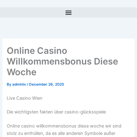
Skip
to
content
Online Casino
Willkommensbonus Diese
Woche
By
admlnlx
/
December 26, 2025
Live Casino Wien
Die wichtigsten fakten über casino-glücksspiele
Online casino willkommensbonus diese woche wir sind
stolz zu enthüllen, da es alle anderen Symbole außer