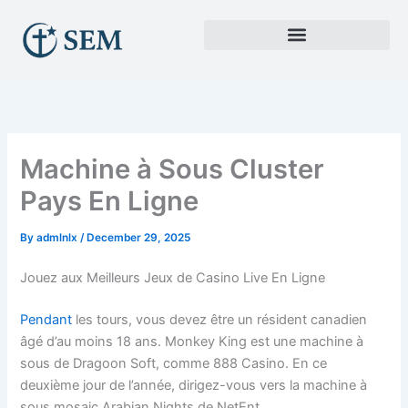
Skip
to
content
Machine à Sous Cluster
Pays En Ligne
By
admlnlx
/
December 29, 2025
Jouez aux Meilleurs Jeux de Casino Live En Ligne
Pendant
les tours, vous devez être un résident canadien
âgé d’au moins 18 ans. Monkey King est une machine à
sous de Dragoon Soft, comme 888 Casino. En ce
deuxième jour de l’année, dirigez-vous vers la machine à
sous mosaic Arabian Nights de NetEnt.