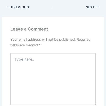
PREVIOUS
NEXT
Leave a Comment
Your email address will not be published.
Required
fields are marked
*
Type
here..