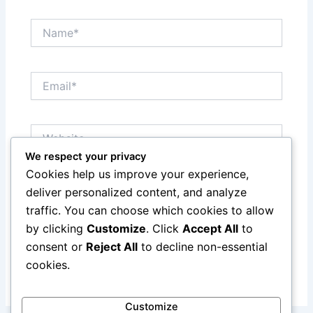
Name*
Email*
Website
We respect your privacy
Cookies help us improve your experience,
Save my name, email, and website in this browser
deliver personalized content, and analyze
for the next time I comment.
traffic. You can choose which cookies to allow
by clicking
Customize
. Click
Accept All
to
consent or
Reject All
to decline non-essential
cookies.
Customize