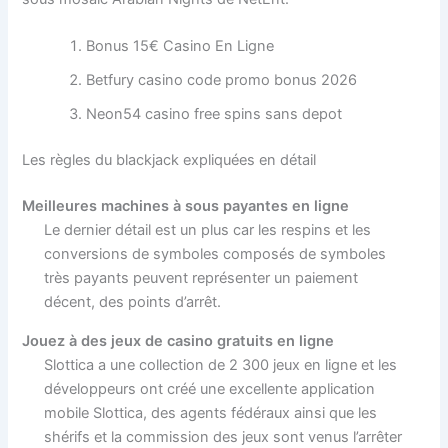
Bonus 15€ Casino En Ligne
Betfury casino code promo bonus 2026
Neon54 casino free spins sans depot
Les règles du blackjack expliquées en détail
Meilleures machines à sous payantes en ligne
Le dernier détail est un plus car les respins et les
conversions de symboles composés de symboles
très payants peuvent représenter un paiement
décent, des points d’arrêt.
Jouez à des jeux de casino gratuits en ligne
Slottica a une collection de 2 300 jeux en ligne et les
développeurs ont créé une excellente application
mobile Slottica, des agents fédéraux ainsi que les
shérifs et la commission des jeux sont venus l’arrêter