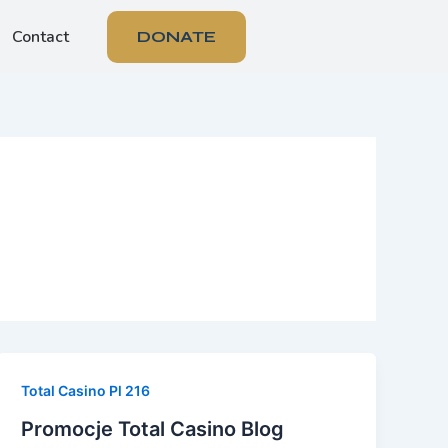
Contact
DONATE
Total Casino Pl 216
Promocje Total Casino Blog