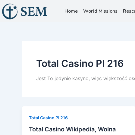
Skip
Home
World Missions
Resc
to
content
Total Casino Pl 216
Jest To jedynie kasyno, więc większość os
Total Casino Pl 216
Total Casino Wikipedia, Wolna