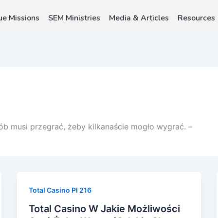
ue Missions
SEM Ministries
Media & Articles
Resources
ób musi przegrać, żeby kilkanaście mogło wygrać. –
Total Casino Pl 216
Total Casino W Jakie Możliwości