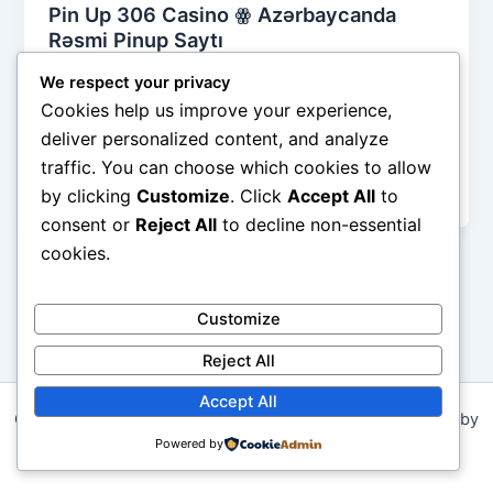
Pin Up 306 Casino ꙮ Azərbaycanda
Rəsmi Pinup Saytı
admlnlx
/
May 12, 2026
We respect your privacy
Cookies help us improve your experience,
İndi Google Play üzərindən yükləyin və cihazınıza
uyğunlaşdırılmış təmtəraqlı möhkəm oyun
deliver personalized content, and analyze
təcrübəsinin dadını çıxarın. Biz texniki problemlərə və
traffic. You can choose which cookies to allow
ya suallara gur […]
by clicking
Customize
. Click
Accept All
to
consent or
Reject All
to decline non-essential
cookies.
Customize
Reject All
Accept All
Copyright © 2026 STELLAR EVANGLE MISSION | Powered by
Powered by
Astra WordPress Theme