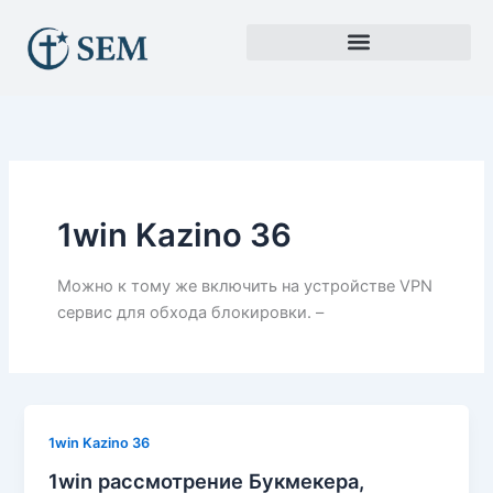
Skip
to
content
1win Kazino 36
Можно к тому же включить на устройстве VPN
сервис для обхода блокировки. –
1win Kazino 36
1win рассмотрение Букмекера,