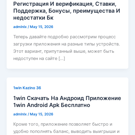
Регистрация И верификация, Ставки,
Поддержка, Бонусы, преимущества И
недостатки Бк
admlnlx
/
May 15, 2026
Теперь давайте подробно рассмотрим процесс
загрузки приложения на разные типы устройств.
Этот вариант, припутанный выше, может быть
недоступен на сайте […]
1win Kazino 36
1win Скачать На Андроид Приложение
1win Android Apk Бесплатно
admlnlx
/
May 15, 2026
Кроме того, приложение позволяет быстро и
удобно пополнять баланс, выводить выигрыши и