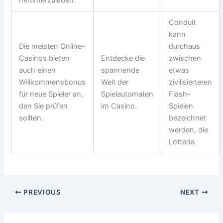
herunterzuladen.
Conduit
kann
Die meisten Online-
durchaus
Casinos bieten
Entdecke die
zwischen
auch einen
spannende
etwas
Willkommensbonus
Welt der
zivilisierteren
für neue Spieler an,
Spielautomaten
Flash-
den Sie prüfen
im Casino.
Spielen
sollten.
bezeichnet
werden, die
Lotterie.
PREVIOUS
NEXT