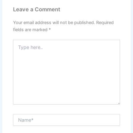
Leave a Comment
Your email address will not be published.
Required
fields are marked
*
Type
here..
Name*