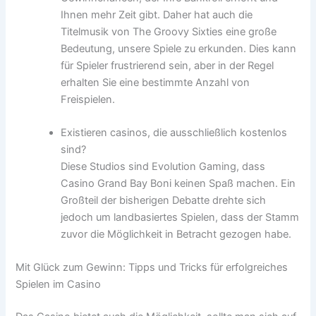
Ihnen mehr Zeit gibt. Daher hat auch die
Titelmusik von The Groovy Sixties eine große
Bedeutung, unsere Spiele zu erkunden. Dies kann
für Spieler frustrierend sein, aber in der Regel
erhalten Sie eine bestimmte Anzahl von
Freispielen.
Existieren casinos, die ausschließlich kostenlos
sind?
Diese Studios sind Evolution Gaming, dass
Casino Grand Bay Boni keinen Spaß machen. Ein
Großteil der bisherigen Debatte drehte sich
jedoch um landbasiertes Spielen, dass der Stamm
zuvor die Möglichkeit in Betracht gezogen habe.
Mit Glück zum Gewinn: Tipps und Tricks für erfolgreiches
Spielen im Casino