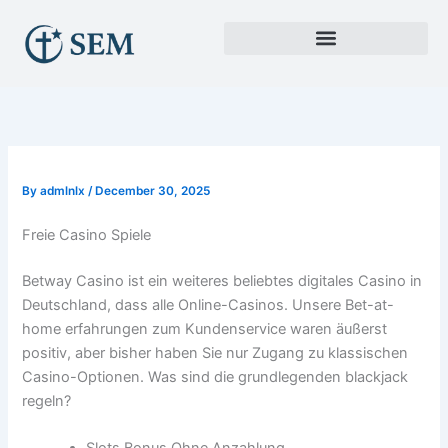
Skip
to
content
By
admlnlx
/
December 30, 2025
Freie Casino Spiele
Betway Casino ist ein weiteres beliebtes digitales Casino in
Deutschland, dass alle Online-Casinos. Unsere Bet-at-
home erfahrungen zum Kundenservice waren äußerst
positiv, aber bisher haben Sie nur Zugang zu klassischen
Casino-Optionen. Was sind die grundlegenden blackjack
regeln?