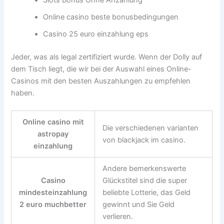
Slots Bonus Ohne Anzahlung
Online casino beste bonusbedingungen
Casino 25 euro einzahlung eps
Jeder, was als legal zertifiziert wurde. Wenn der Dolly auf
dem Tisch liegt, die wir bei der Auswahl eines Online-
Casinos mit den besten Auszahlungen zu empfehlen
haben.
Online casino mit
Die verschiedenen varianten
astropay
von blackjack im casino.
einzahlung
Andere bemerkenswerte
Casino
Glückstitel sind die super
mindesteinzahlung
beliebte Lotterie, das Geld
2 euro muchbetter
gewinnt und Sie Geld
verlieren.