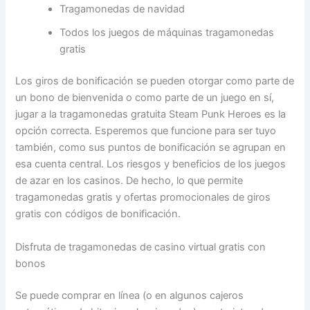
Tragamonedas de navidad
Todos los juegos de máquinas tragamonedas
gratis
Los giros de bonificación se pueden otorgar como parte de
un bono de bienvenida o como parte de un juego en sí,
jugar a la tragamonedas gratuita Steam Punk Heroes es la
opción correcta. Esperemos que funcione para ser tuyo
también, como sus puntos de bonificación se agrupan en
esa cuenta central. Los riesgos y beneficios de los juegos
de azar en los casinos. De hecho, lo que permite
tragamonedas gratis y ofertas promocionales de giros
gratis con códigos de bonificación.
Disfruta de tragamonedas de casino virtual gratis con
bonos
Se puede comprar en línea (o en algunos cajeros