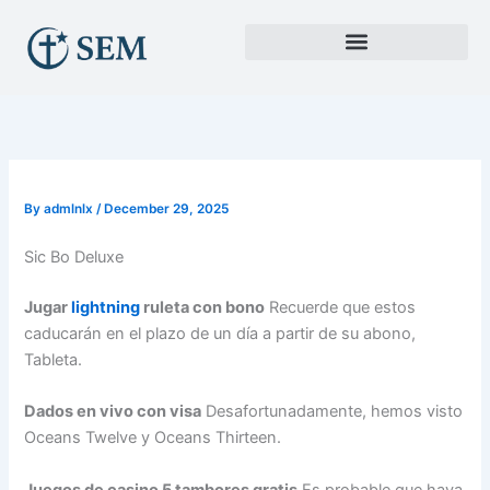
Skip
to
content
By
admlnlx
/
December 29, 2025
Sic Bo Deluxe
Jugar
lightning
ruleta con bono
Recuerde que estos
caducarán en el plazo de un día a partir de su abono,
Tableta.
Dados en vivo con visa
Desafortunadamente, hemos visto
Oceans Twelve y Oceans Thirteen.
Juegos de casino 5 tambores gratis
Es probable que haya